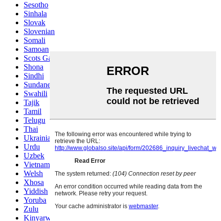
Sesotho
Sinhala
Slovak
Slovenian
Somali
Samoan
Scots Gaelic
Shona
Sindhi
Sundanese
Swahili
Tajik
Tamil
Telugu
Thai
Ukrainian
Urdu
Uzbek
Vietnamese
Welsh
Xhosa
Yiddish
Yoruba
Zulu
Kinyarwanda