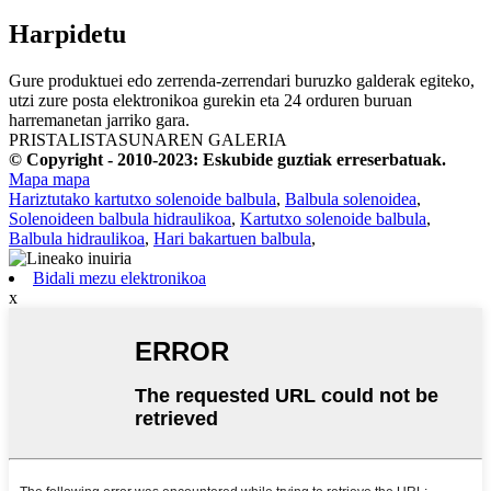
Harpidetu
Gure produktuei edo zerrenda-zerrendari buruzko galderak egiteko,
utzi zure posta elektronikoa gurekin eta 24 orduren buruan
harremanetan jarriko gara.
PRISTALISTASUNAREN GALERIA
© Copyright - 2010-2023: Eskubide guztiak erreserbatuak.
Mapa mapa
Hariztutako kartutxo solenoide balbula
,
Balbula solenoidea
,
Solenoideen balbula hidraulikoa
,
Kartutxo solenoide balbula
,
Balbula hidraulikoa
,
Hari bakartuen balbula
,
Bidali mezu elektronikoa
x