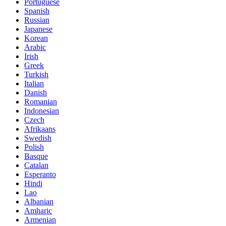
Portuguese
Spanish
Russian
Japanese
Korean
Arabic
Irish
Greek
Turkish
Italian
Danish
Romanian
Indonesian
Czech
Afrikaans
Swedish
Polish
Basque
Catalan
Esperanto
Hindi
Lao
Albanian
Amharic
Armenian