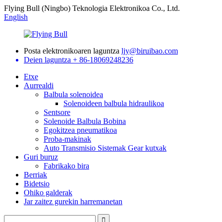
Flying Bull (Ningbo) Teknologia Elektronikoa Co., Ltd.
English
Posta elektronikoaren laguntza
ljy@biruibao.com
Deien laguntza
+ 86-18069248236
Etxe
Aurrealdi
Balbula solenoidea
Solenoideen balbula hidraulikoa
Sentsore
Solenoide Balbula Bobina
Egokitzea pneumatikoa
Proba-makinak
Auto Transmisio Sistemak Gear kutxak
Guri buruz
Fabrikako bira
Berriak
Bidetsio
Ohiko galderak
Jar zaitez gurekin harremanetan