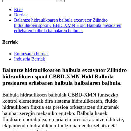
Etxe
Berriak
Balantze hidraulikoaren balbula excavator Zilindro
hidraulikoen spool CBBD-XMN Hold Balbula presioaren
erliebaren balbula balbalaren balbula.
Berriak
Enpresaren berriak
Industria Berriak
Balantze hidraulikoaren balbula excavator Zilindro
hidraulikoen spool CBBD-XMN Hold Balbula
presioaren erliebaren balbula balbalaren balbula.
Balbula hidraulikoen balbulak CBBD-XMN funtsezko
kontrol elementuak dira sistema hidraulikoetan, fluido
hidraulikoen fluxua eta presioa orkestratzen dituztenak
hainbat zeregin mekaniko egiteko. Balbula hauek
fluidoaren norabidea, emaria eta presioa arautzen dituzte,
ekipamendu hidraulikoen funtzionamendu zehatza eta