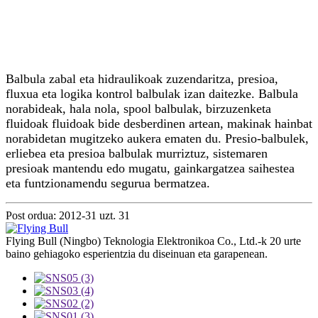
Balbula zabal eta hidraulikoak zuzendaritza, presioa,
fluxua eta logika kontrol balbulak izan daitezke. Balbula
norabideak, hala nola, spool balbulak, birzuzenketa
fluidoak fluidoak bide desberdinen artean, makinak hainbat
norabidetan mugitzeko aukera ematen du. Presio-balbulek,
erliebea eta presioa balbulak murriztuz, sistemaren
presioak mantendu edo mugatu, gainkargatzea saihestea
eta funtzionamendu segurua bermatzea.
Post ordua: 2012-31 uzt. 31
Flying Bull (Ningbo) Teknologia Elektronikoa Co., Ltd.-k 20 urte
baino gehiagoko esperientzia du diseinuan eta garapenean.