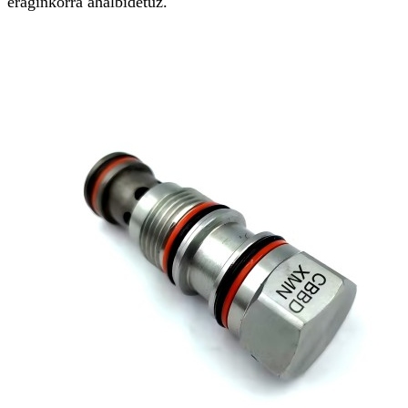
eraginkorra ahalbidetuz.