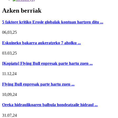
Azken berriak
5 faktore kritiko Erosle globalak kontuan hartzen ditu ...
06,03,25
Eskuineko bakarra aukeratzeko 7 aholku ...
03.03,25
[Kopiatu] Flying Bull enpresak parte hartu zuen ...
11.12,24
Flying Bull enpresak parte hartu zuen ...
10,09,24
Oreka hidraulikoaren balbula hondeatzaile hidraul ...
31.07,24